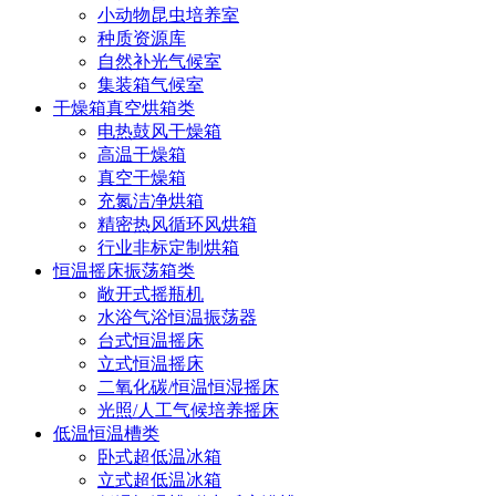
小动物昆虫培养室
种质资源库
自然补光气候室
集装箱气候室
干燥箱真空烘箱类
电热鼓风干燥箱
高温干燥箱
真空干燥箱
充氮洁净烘箱
精密热风循环风烘箱
行业非标定制烘箱
恒温摇床振荡箱类
敞开式摇瓶机
水浴气浴恒温振荡器
台式恒温摇床
立式恒温摇床
二氧化碳/恒温恒湿摇床
光照/人工气候培养摇床
低温恒温槽类
卧式超低温冰箱
立式超低温冰箱