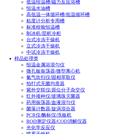
低温恒温槽/磁力反应浴槽
恒温水油槽
高低温一体循环槽/低温循环槽
粘度计分析专用槽
标准校验恒温槽
制冰机/层析冷柜
台式冷冻干燥机
立式冷冻干燥机
中试冷冻干燥机
样品处理类
恒温金属浴混匀仪
微孔板振荡器/微型离心机
氮气吹扫仪/固相萃取仪
拍打式无菌均质器
紫外交联仪/原位分子杂交仪
红外接种仪/玻璃珠灭菌器
药用振荡器/血液混匀仪
菌落计数器/旋涡混合器
PCR仪/酶标仪/洗板机
BOD测定仪器/COD消解仪器
光化学反应仪
喷雾干燥机