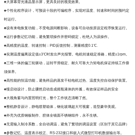
♣大屏幕背光液晶显示屏，更具良好的视觉效果。
♣个性化程序设计，可预设十段的可编程序，实现对温度、转速和时间的预约定
时运行。
♣设有来电恢复功能，不受电源间断影响，设备可自动按原设定程序恢复运行。
♣运行参数记忆功能，避免繁琐操作并密码锁定，杜绝人为误操作。
♣高精度的温度、转速控制：PID反馈控制，测量精度0.1℃.
♣实测温度偏离设定值±3℃时发出声光报警。电机转速稳定准确，精度±1rpm。
♣三维一体的偏三轮驱动，运转平滑稳定、耐久可靠大力矩电机保证持续工作毋
须保养。
♣高性能的恒温功能，避免样品的蒸发干枯电机过热、温度失控自动保护装置。
♣慢启动设计，防止骤然启动造成摇瓶液体的外溅，有效保证样品的安全
♣大视角窗与内置照明灯光，整个工作状态清晰了然。
♣整机静音设计，静电喷塑箱体，钢化玻璃超大可视窗，造型豪华美观。
♣外壳为优质钢板制作、腔体全镜面不锈钢组件，永不生锈。
♣无需输入制冷系数，全自动调温，避免了繁琐的调温设置（区别于其它品牌）
♣参数记忆、温度表示校正、RS-232接口和嵌入式微型打印机数据输出等。