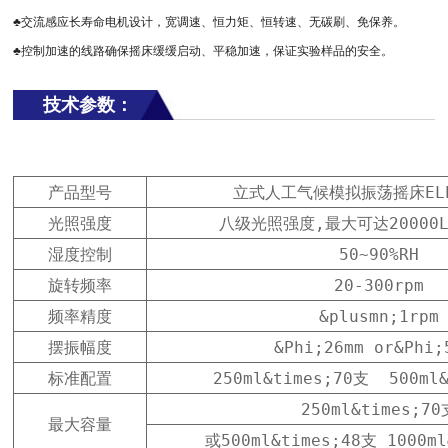
♣交流感应长寿命电机设计，宽调速、恒力矩、恒转速、无碳刷、免保养。
♣控制加速的线路确保摇床缓缓启动、平稳加速，保证实验样品的安全。
技术参数：
产品型号
立式人工气候模拟振荡摇床ELE-
光照强度
八级光照强度,最大可达20000
湿度控制
50~90%RH
旋转频率
20-300rpm
频率精度
&plusmn;1rpm
摆振幅度
&Phi;26mm or&Phi;
标准配置
250ml&times;70支  500ml
250ml&times;70
最大容量
或500ml&times;48支 1000ml