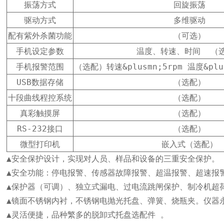
振荡方式
回旋振荡
驱动方式
多维驱动
配有紫外杀菌功能
（可选）
手机设定参数
温度、转速、时间  （
手机报警范围
（选配）转速&plusmn;5rpm 温度&pl
USB数据存储
（选配）
十段曲线程控系统
（选配）
真彩触摸屏
（选配）
RS-232接口
（选配）
微型打印机
嵌入式（选配）
▲安全保护设计，实现对人员、样品和设备的三重安全保护。

▲安全功能：停电报警、传感器故障报警、超温报警、超速报警
▲保护器（可调）、独立式漏电、过电流跳闸保护、制冷机超
▲镜面不锈钢内衬，不锈钢电抛光托盘、弹簧、烧瓶夹。仪器永
▲灵活便捷，品种繁多的脱卸式托盘选配件 。
