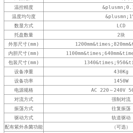
温控精度
&plusmn;0
温度均匀度
&plusmn;
数显方式
LCD
托盘数量
2块
外形尺寸(mm)
1200mm&times;820mm&
内胆尺寸(mm)
1100mm&times;640mm&ti
包装尺寸(mm)
1340&times;950&t
设备净重
430Kg
设备功率
1450W
电源规格
AC 220～240V 5
对流方式
强制对流
振荡方式
往复振荡
驱动方式
轨道驱动
配有紫外杀菌功能
（可选）