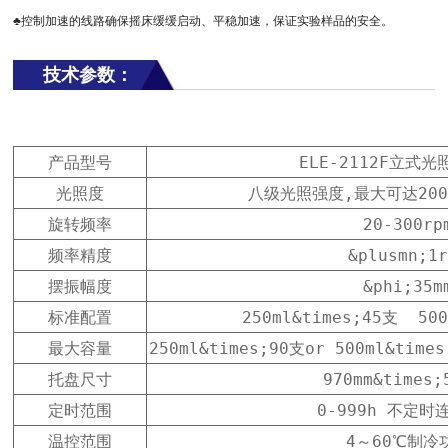
♣控制加速的线路确保摇床缓缓启动、平稳加速，保证实验样品的安全。
技术参数：
产品型号
ELE-2112F立式
光照度
八级光照强度,最大可达200
旋转频率
20-300rp
频率精度
&plusmn;1
摆振幅度
&phi;35m
标准配置
250ml&times;45支  50
最大容量
250ml&times;90支or 500ml&time
托盘尺寸
970mm&times;
定时范围
0-999h 不定时
温控范围
4～60℃制冷