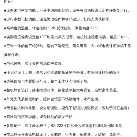
时运行
♣设有来电恢复功能，不受电源间断影响，设备可自动按原设定程序恢复运行。
♣运行参数记忆功能，避免繁琐操作并密码锁定，杜绝人为误操作。
♣高精度的温度、转速控制：PID反馈控制，测量精度0.1℃，
♣实测温度偏离设定值±3℃时发出声光报警。电机转速稳定准确，精度±1rpm。
♣三维一体的偏三轮驱动，运转平滑稳定、耐久可靠，大力矩电机保证持续工作
毋须保养。
♣电机过热、温度失控自动保护装置。
♣慢启动设计，防止骤然启动造成摇瓶液体的外溅，有效保证样品的安全
♣大视角窗与内置照明灯光，整个工作状态清晰了然。
♣整机静音设计，静电喷塑箱体，钢化玻璃超大可视窗，造型豪华美观。
♣外壳为优质钢板制作、腔体全镜面不锈钢组件，永不生锈。
♣无需输入制冷系数，全自动调温，避免了繁琐的调温设置（区别于其它品牌）
♣高性能的恒温功能，避免样品的蒸发干枯。
♣参数记忆、温度表示校正，RS-232接口和嵌入式微型打印机数据输出等。
♣交流感应长寿命电机设计，宽调速、恒力矩、恒转速、无碳刷、免保养。