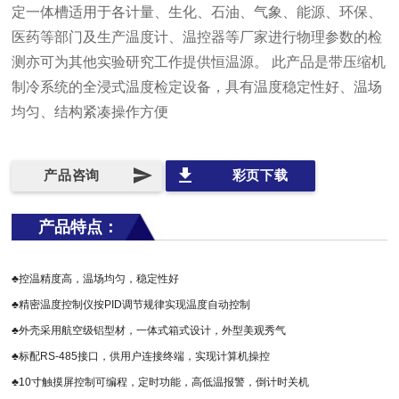
定一体槽适用于各计量、生化、石油、气象、能源、环保、
医药等部门及生产温度计、温控器等厂家进行物理参数的检
测亦可为其他实验研究工作提供恒温源。 此产品是带压缩机
制冷系统的全浸式温度检定设备，具有温度稳定性好、温场
均匀、结构紧凑操作方便
send
file_download
产品咨询
彩页下载
产品特点：
♣控温精度高，温场均匀，稳定性好
♣精密温度控制仪按PID调节规律实现温度自动控制
♣外壳采用航空级铝型材，一体式箱式设计，外型美观秀气
♣标配RS-485接口，供用户连接终端，实现计算机操控
♣10寸触摸屏控制可编程，定时功能，高低温报警，倒计时关机