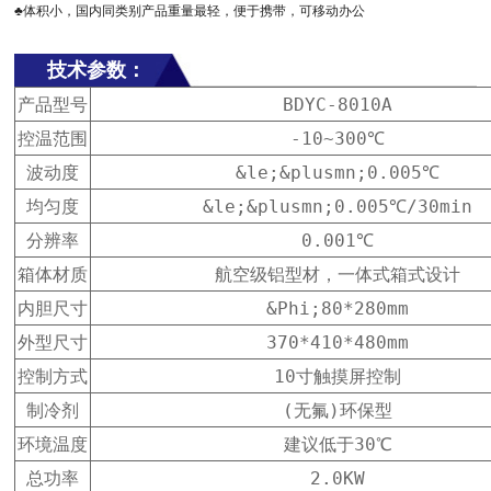
♣体积小，国内同类别产品重量最轻，便于携带，可移动办公
技术参数：
产品型号
BDYC-8010A
控温范围
-10~300℃
波动度
&le;&plusmn;0.005℃
均匀度
&le;&plusmn;0.005℃/30min
分辨率
0.001℃
箱体材质
航空级铝型材，一体式箱式设计
内胆尺寸
&Phi;80*280mm
外型尺寸
370*410*480mm
控制方式
10寸触摸屏控制
制冷剂
(无氟)环保型
环境温度
建议低于30℃
总功率
2.0KW