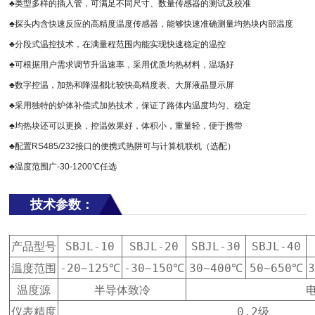
♣类型多样的插入管，可满足不同尺寸、数量传感器的测试及校准
♣探头内含快速反应的高精度温度传感器，能够快速准确测量均热块内部温度
♣分段式温控技术，在满量程范围内能实现快速稳定的温控
♣可根据用户需求调节升温速率，采用优质均热材料，温场好
♣数字控温，加热和降温都比较快高精度表、大屏液晶显示屏
♣采用独特的炉体补偿式加热技术，保证了路体内温度均匀、稳定
♣均热块还可以更换，控温效果好，体积小，重量轻，便于携带
♣配置RS485/232接口的便携式热阱可与计算机联机（选配）
♣温度范围广-30-1200℃任选
技术参数：
产品型号
SBJL-10
SBJL-20
SBJL-30
SBJL-40
温度范围
-20~125℃
-30~150℃
30~400℃
50~650℃
温度源
半导体致冷
仪表精度
0.2级