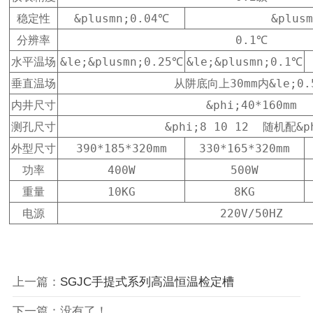
稳定性
&plusmn;0.04℃
&plus
分辨率
0.1℃
水平温场
&le;&plusmn;0.25℃
&le;&plusmn;0.1℃
垂直温场
从阱底向上30mm内&le;0.
内井尺寸
&phi;40*160mm
测孔尺寸
&phi;8 10 12  随机配&p
外型尺寸
390*185*320mm
330*165*320mm
功率
400W
500W
重量
10KG
8KG
电源
220V/50HZ
上一篇：
SGJC手提式系列高温恒温检定槽
下一篇：没有了！