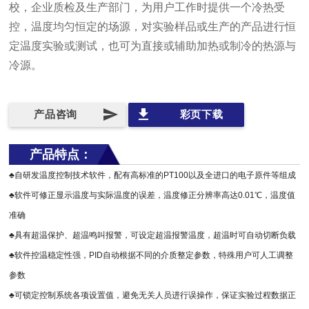
校，企业质检及生产部门，为用户工作时提供一个冷热受
控，温度均匀恒定的场源，对实验样品或生产的产品进行恒
定温度实验或测试，也可为直接或辅助加热或制冷的热源与
冷源。
send
file_download
产品咨询
彩页下载
产品特点：
♣自研发温度控制技术软件，配有高标准的PT100以及全进口的电子原件等组成
♣软件可修正显示温度与实际温度的误差，温度修正分辨率高达0.01℃，温度值
准确
♣具有超温保护、超温鸣叫报警，可设定超温报警温度，超温时可自动切断负载
♣软件控温稳定性强，PID自动根据不同的介质整定参数，特殊用户可人工调整
参数
♣可锁定控制系统各项设置值，避免无关人员进行误操作，保证实验过程数据正