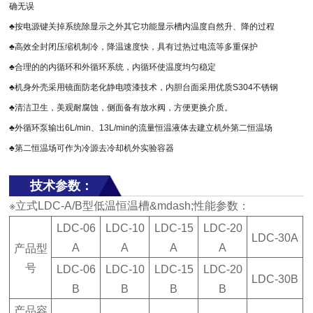
确无误
♣按电源键关掉系统除显示之外其它功能显示槽内温度自然升、降的过程
♣高效全封闭压缩机制冷，降温速度快，具有过热过电流等多重保护
♣合理的的内循环和外循环系统，内循环使温度均匀稳定
♣机身外壳采用镜面防老化静电喷漆技术，内胆台面采用优质S304不锈钢
♣清洁卫生，美观耐腐蚀，侧面备有放水阀，方便更换介质。
♣外循环泵输出6L/min、13L/min的流量恒温液体去建立机外第二恒温场
♣第二恒温场可作为冷源去冷却机外实验容器
技术参数：
※立式LDC-A/B型低温恒温槽&mdash;性能参数：
LDC-06
LDC-10
LDC-15
LDC-20
LDC-30A
A
A
A
A
产品型
号
LDC-06
LDC-10
LDC-15
LDC-20
LDC-30B
B
B
B
B
产品容