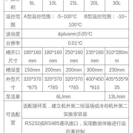
6L
10L
15L
20L
30L
积
温控范
A型温控范围： -5~100℃ B型温控范围： -10~
围
100℃
波动度
&plusmn;0.05℃
分辨率
0.01℃
槽开口
180*160
180*160
250*160
235*160
310*280m
尺寸
mm
mm
mm
mm
m
槽深度
150mm
200mm
200mm
300mm
230mm
外型尺
320*370
320*370
320*370
400*450
405*535*9
寸
*675
*765
*765
*910
35
泵流量
6L/min
13L/min
选配循环泵，建立机外第二恒温场或冷却机外第二
实验室容器
可选配
置
RS232或RS485通讯接口，实现数据传输进行远
距离控制