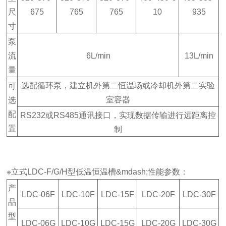
尺
675
765
765
10
935
寸
泵
流
6L/min
13L/min
量
选配循环泵，建立机外第二恒温场或冷却机外第二实验
可
室容器
选
配
RS232或RS485通讯接口，实现数据传输进行远距离控
置
制
※立式LDC-F/G/H型低温恒温槽&mdash;性能参数：
产
LDC-06F
LDC-10F
LDC-15F
LDC-20F
LDC-30F
品
型
LDC-06G
LDC-10G
LDC-15G
LDC-20G
LDC-30G