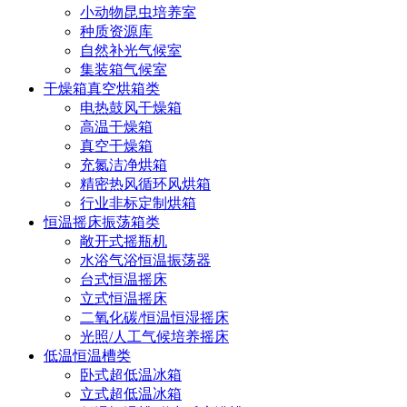
小动物昆虫培养室
种质资源库
自然补光气候室
集装箱气候室
干燥箱真空烘箱类
电热鼓风干燥箱
高温干燥箱
真空干燥箱
充氮洁净烘箱
精密热风循环风烘箱
行业非标定制烘箱
恒温摇床振荡箱类
敞开式摇瓶机
水浴气浴恒温振荡器
台式恒温摇床
立式恒温摇床
二氧化碳/恒温恒湿摇床
光照/人工气候培养摇床
低温恒温槽类
卧式超低温冰箱
立式超低温冰箱