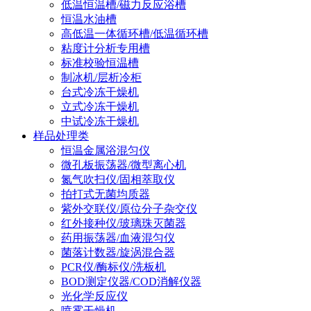
低温恒温槽/磁力反应浴槽
恒温水油槽
高低温一体循环槽/低温循环槽
粘度计分析专用槽
标准校验恒温槽
制冰机/层析冷柜
台式冷冻干燥机
立式冷冻干燥机
中试冷冻干燥机
样品处理类
恒温金属浴混匀仪
微孔板振荡器/微型离心机
氮气吹扫仪/固相萃取仪
拍打式无菌均质器
紫外交联仪/原位分子杂交仪
红外接种仪/玻璃珠灭菌器
药用振荡器/血液混匀仪
菌落计数器/旋涡混合器
PCR仪/酶标仪/洗板机
BOD测定仪器/COD消解仪器
光化学反应仪
喷雾干燥机