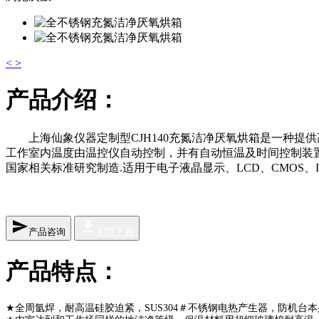
<
>
产品介绍：
上海仙象仪器定制型CJH140充氮洁净厌氧烘箱是一种
工作室内温度由温控仪自动控制，并有自动恒温及时间控制装置，并附设
国家相关标准研究制造.适用于电子液晶显示、LCD、CMO
send
file_download
产品咨询
彩页下载
产品特点：
全周氩焊
，
耐高温硅胶迫紧，
SUS304＃不锈钢电热产生器，防机台
★