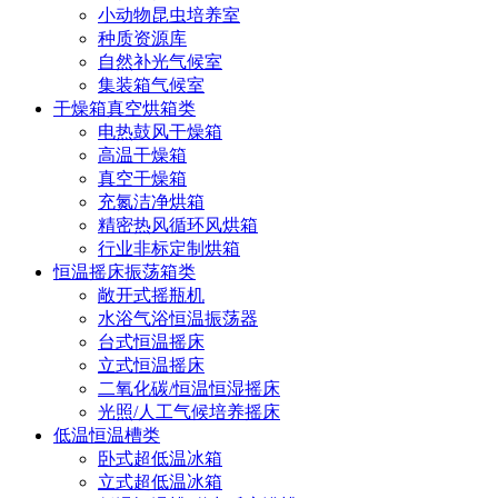
小动物昆虫培养室
种质资源库
自然补光气候室
集装箱气候室
干燥箱真空烘箱类
电热鼓风干燥箱
高温干燥箱
真空干燥箱
充氮洁净烘箱
精密热风循环风烘箱
行业非标定制烘箱
恒温摇床振荡箱类
敞开式摇瓶机
水浴气浴恒温振荡器
台式恒温摇床
立式恒温摇床
二氧化碳/恒温恒湿摇床
光照/人工气候培养摇床
低温恒温槽类
卧式超低温冰箱
立式超低温冰箱