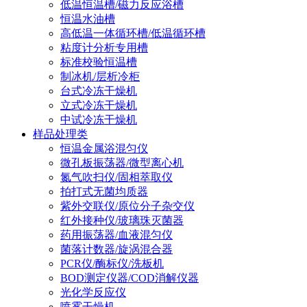
低温恒温槽/磁力反应浴槽
恒温水油槽
高低温一体循环槽/低温循环槽
粘度计分析专用槽
标准校验恒温槽
制冰机/层析冷柜
台式冷冻干燥机
立式冷冻干燥机
中试冷冻干燥机
样品处理类
恒温金属浴混匀仪
微孔板振荡器/微型离心机
氮气吹扫仪/固相萃取仪
拍打式无菌均质器
紫外交联仪/原位分子杂交仪
红外接种仪/玻璃珠灭菌器
药用振荡器/血液混匀仪
菌落计数器/旋涡混合器
PCR仪/酶标仪/洗板机
BOD测定仪器/COD消解仪器
光化学反应仪
喷雾干燥机