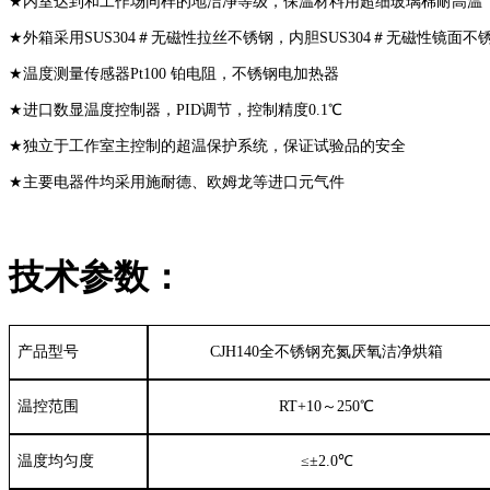
内室
达到和工作场同样的地洁净等级
，
保温材料
用
超细玻璃棉耐高温
★
外箱采用
SUS304＃无磁性拉丝不锈钢
，内胆
SUS304＃无磁性镜面不
★
温度测量传感器
Pt100 铂电阻
，
不锈钢电加热器
★
进口数显温度控制器，
PID调节，控制精度0.1℃
★
独立于工作室主控制的超温保护系统，保证试验品的安全
★
主要电器件均采用
施
耐德、欧姆龙等进口元气件
★
技术参数：
产品型号
CJH140全不锈钢充氮厌氧洁净烘箱
温
控
范围
RT+10～250℃
温度
均匀度
≤±2.0℃