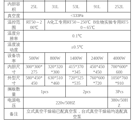
内胆容
25L
31L
53L
91L
252L
积
<
真空度
133Pa
温控范
RT50～2
A化工专用RT50～250℃
B生物实验专用RT5
围
00℃
0
～65℃
温度分
0.1℃
辨率
温度波
±0.5℃
动度
设备功
500W
800W
1400W
2400W
4000W
率
内胆尺
300*300*
320*320
415*370
450*450
700*600*
寸
275
*300
*345
*450
600
外型尺
580*450*
630*510
720*525
760*600
1050*760
寸
450
*460
*535
*720
*910
搁板数
1pcs
2pcs
3Pcs
量
电源电
380v/50H
220v/50HZ
压
Z
立式真空干燥箱已配真空泵，台式真空干燥箱均选配真
备注
空泵