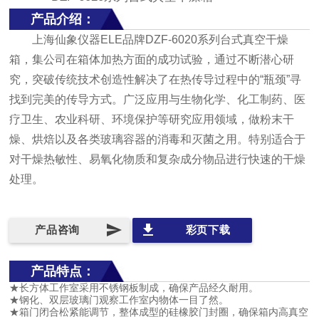
产品介绍：
上海仙象仪器ELE品牌DZF-6020系列台式真空干燥
箱，集公司在箱体加热方面的成功试验，通过不断潜心研
究，突破传统技术创造性解决了在热传导过程中的“瓶颈”寻
找到完美的传导方式。广泛应用与生物化学、化工制药、医
疗卫生、农业科研、环境保护等研究应用领域，做粉末干
燥、烘焙以及各类玻璃容器的消毒和灭菌之用。特别适合于
对干燥热敏性、易氧化物质和复杂成分物品进行快速的干燥
处理。
send
file_download
产品咨询
彩页下载
产品特点：
★
长方体工作室采用不锈钢板制成，确保产品经久耐用。
★
钢化、双层玻璃门观察工作室内物体一目了然。
★
箱门闭合松紧能调节，整体成型的硅橡胶门封圈，确保箱内高真空