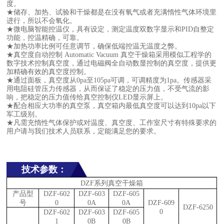
度。
★
储存、加热、试验和干燥都是在没有氧气或者充满惰性气体环境里
进行，所以不会氧化。
★
微电脑智能控温仪，具有设定，测定温度双数字显示和
PID自整定
功能，控温精确，可靠。
★
加热功率比例可任意调节，确保低端控温无温度之弊。
★
真空度自动控制
Automatic Vacuum 真空干燥箱采用模似工程学的
数字技术控制真空度，通过电磁阀全自动数显控制的真空度，提供更
加精确有效的真空度控制。
★
通过面板，真空度从
0pa至105pa可调，可调精度为1pa。传感器采
用电阻硅管压力传感器，从而保证了稳定的压力值，不受气流的影
响，把稳定的压力值传给真空控制仪LED显示屏上。
★
配合相应大功率的真空泵，真空箱内最低真空度可以达到
10pa以下
军工级别。
★
凡需充惰性气体保护或对温度、真空度、工作室尺寸有特殊要求的
用户请与我们技术人员联系，定能满足您的要求。
技术参数：
DZF系列真空干燥箱
产品型
DZF-602
DZF-603
DZF-605
号
0
0A
0A
DZF-609
DZF-6250
0
DZF-602
DZF-603
DZF-605
1
0B
0B