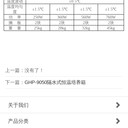
温度波动
±0.5℃
温度均匀
±1.5℃
±1.5℃
±1.5℃
±1.5℃
度
功 率
250W
360W
560W
760W
搁 板
2块
2块
2块
2块
重 量
25kg
28kg
32kg
45kg
上一篇：没有了！
下一篇：
GHP-9050隔水式恒温培养箱
关于我们
产品分类