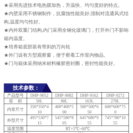
★采用先进技术电热膜加热，升温快、均匀度好的特点。
★内壁采用不锈钢制作，抗腐蚀性能良好,强制对流通风式结
构,温度均匀性好。
★内外双重门结构,内门采用全钢化玻璃门，打开外门不影响
箱内温度。
★培养箱底部装有带刹的万向轮
★外门设有方型观察窗，便于察看工作室内物品。
★门与箱体采用纳米材料橡胶密封圈，密封性能良好。
技术参数：
产品型号
DHP-9052
DHP-9082
DHP-9162
DHP-9272
容 积
50L
80L
163L
270L
350*350*
4
400*400*5
500*500*6
600*600*75
内室尺寸
10
00
50
0
495*530*7
545*580*8
645*680*9
745*780*10
外型尺寸
15
05
55
55
温度范围
RT+5℃~60℃