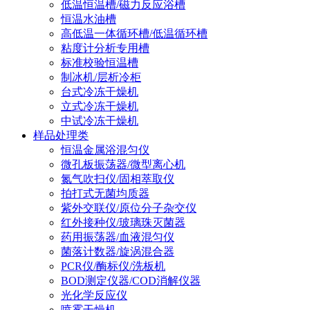
低温恒温槽/磁力反应浴槽
恒温水油槽
高低温一体循环槽/低温循环槽
粘度计分析专用槽
标准校验恒温槽
制冰机/层析冷柜
台式冷冻干燥机
立式冷冻干燥机
中试冷冻干燥机
样品处理类
恒温金属浴混匀仪
微孔板振荡器/微型离心机
氮气吹扫仪/固相萃取仪
拍打式无菌均质器
紫外交联仪/原位分子杂交仪
红外接种仪/玻璃珠灭菌器
药用振荡器/血液混匀仪
菌落计数器/旋涡混合器
PCR仪/酶标仪/洗板机
BOD测定仪器/COD消解仪器
光化学反应仪
喷雾干燥机