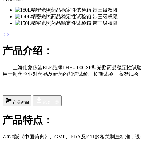
<
>
产品介绍：
上海仙象仪器ELE品牌LHH-100GSP型光照药品稳
用于制药企业对药品及新药的加速试验、长期试验、高湿试验
send
file_download
产品咨询
彩页下载
产品特点：
-2020版《中国药典》、GMP、FDA及ICH的相关制造标准，设