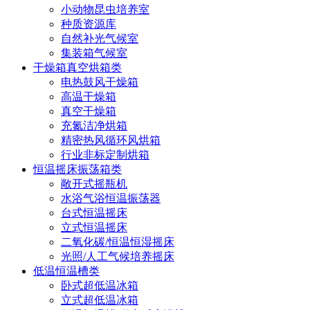
小动物昆虫培养室
种质资源库
自然补光气候室
集装箱气候室
干燥箱真空烘箱类
电热鼓风干燥箱
高温干燥箱
真空干燥箱
充氮洁净烘箱
精密热风循环风烘箱
行业非标定制烘箱
恒温摇床振荡箱类
敞开式摇瓶机
水浴气浴恒温振荡器
台式恒温摇床
立式恒温摇床
二氧化碳/恒温恒湿摇床
光照/人工气候培养摇床
低温恒温槽类
卧式超低温冰箱
立式超低温冰箱