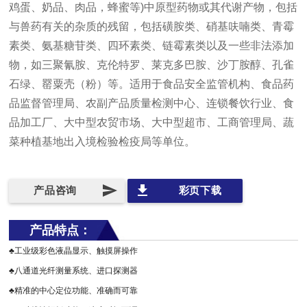
鸡蛋、奶品、肉品，蜂蜜等)中原型药物或其代谢产物，包括
与兽药有关的杂质的残留，包括磺胺类、硝基呋喃类、青霉
素类、氨基糖苷类、四环素类、链霉素类以及一些非法添加
物，如三聚氰胺、克伦特罗、莱克多巴胺、沙丁胺醇、孔雀
石绿、罂粟壳（粉）等。适用于食品安全监管机构、食品药
品监督管理局、农副产品质量检测中心、连锁餐饮行业、食
品加工厂、大中型农贸市场、大中型超市、工商管理局、蔬
菜种植基地出入境检验检疫局等单位。
send
file_download
产品咨询
彩页下载
产品特点：
♣工业级彩色液晶显示、触摸屏操作
♣八通道光纤测量系统、进口探测器
♣精准的中心定位功能、准确而可靠