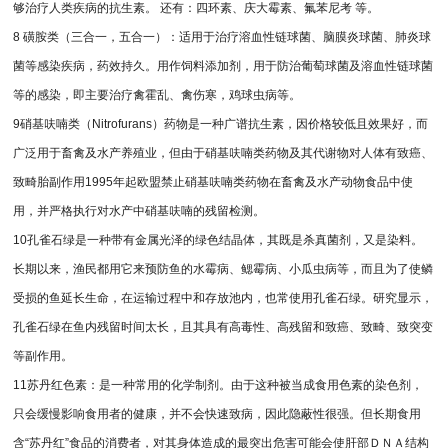
够治疗人类疾病的抗生素。 还有：四环素、庆大霉素、氟苯尼考 等。
8 磺胺类（三合一，五合一）：适用于治疗溶血性链球菌、脑膜炎球菌、肺炎球
菌等感染疾病，药效持久。用作饲料添加剂，用于防治葡萄球菌及溶血性链球菌
等的感染，即主要治疗禽霍乱、禽伤寒，鸡球虫病等。
9硝基呋喃类（Nitrofurans）药物是一种广谱抗生素，因价格较低且效果好，而
广泛用于畜禽及水产养殖业，但由于硝基呋喃类药物及其代谢物对人体有致癌、
致畸胎副作用1995年起欧盟禁止硝基呋喃类药物在畜禽及水产动物食品中使
用，并严格执行对水产中硝基呋喃的残留检测。
10孔雀石绿是一种带有金属光泽的绿色结晶体，其既是杀真菌剂，又是染料。
长期以来，渔民都用它来预防鱼的水霉病、鳃霉病、小瓜虫病等，而且为了使鳞
受损的鱼延长生命，在运输过程中和存放池内，也常使用孔雀石绿。研究显示，
孔雀石绿在鱼内残留时间太长，且其具有高毒性、高残留和致癌、致畸、致突变
等副作用。
11苏丹红色素：是一种常用的化学制剂。由于这种被当成食用色素的染色剂，
只会缓慢影响食用者的健康，并不会快速致病，因此隐蔽性很强。但长期食用
含“苏丹红”食品的消费者，对其身体造成的最突出危害可能会使肝部ＤＮＡ结构