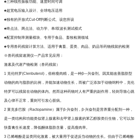
♣三种线性振板功能、速度时间可调
♣超宽电压输入设计、全球电压适用
♣独有的开放式Cut-Off判断公式、设您所设
♣终点法、两点法、动力学、单/双波长测试模式
♣配置抑制率测量模块、专用于食品、畜牧检测领域
♣专用兽药残留计算方法、适用于禽畜、蛋类、肉品、奶品等药物残留的检测
※兽药残留速测仪—产品常见应用：
激素及代谢产物检测（兽药残留）
1 克伦特罗(Clenbuterol)，俗称瘦肉精，是一种β—兴奋剂。因其能改善脂肪型
动物的肉与脂肪的比例，并能加速动物生长，而被广泛添加于动物饲料中，克伦
特罗可以残留在动物的体内。然而这种药物对人有严重的副作用，轻则导致心跳
及心律不正常，重则可引发心脏病。
2 莱克多巴胺（Ractopamine）属于β-兴奋剂，β-兴奋剂是营养重分配剂一种，
是一类结构和功能类似肾上腺素和去甲肾上腺素的苯乙醇胺类衍生物，它可以加
快畜禽生长速度，降低酮体脂肪含量，提高瘦肉率。
3 己烯雌酚是甾类同化激素，被大量用于促进反刍动物的生长。但由于己烯雌酚