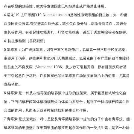
存在明显的致癌性，欧美等发达国家已相继禁止或严格禁止使用。
4 诺龙“19-去甲睾酮”(19-Nortestosterone)是雄性激素睾酮的衍生物，为一种蛋
白质同化类激素.有促进蛋白质合成，减少蛋白质分解，刺激骨髓造血，加速骨
生长等作用。有引起性功能紊乱，肝肾功能损害，甚至于诱发肿瘤等潜在危害。
4. 抗生素检测（兽药残留）
5 氯霉素：为广谱抗菌素，因有严重的毒副作用，氯霉素一般不用于轻度感染。
主要用于伤寒、副伤寒和其他沙门氏菌属感染。氯霉素由于有严重的致再生障碍
性贫血的不良反应（Varmaet al1986）及少数可引起黄疸，原有肝脏疾病者甚
至可引起急性肝坏死。许多国家已禁止氯霉素在动物疾病防治上的使用，尤其是
食品动物。
6 链霉素:是一种从灰链霉菌的培养液中提取的抗菌素。属于氨基糖甙碱性化合
物，它与结核杆菌菌体核糖核酸蛋白体蛋白质结合，起到了干扰结核杆菌蛋白质
合成的作用，从而杀灭或者抑制结核杆菌生长的作用。
7 青霉素:是抗菌素的一种，是指从青霉菌培养液中提制的分子中含有青霉烷、能
破坏细菌的细胞壁并在细菌细胞的繁殖期起杀菌作用的一类抗生素，是第一种能