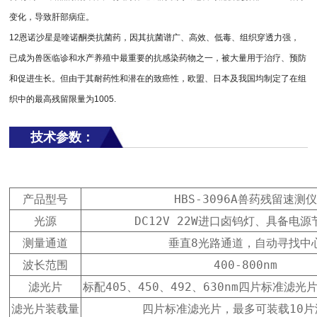
变化，导致肝部病症。
12恩诺沙星是喹诺酮类抗菌药，因其抗菌谱广、高效、低毒、组织穿透力强，
已成为兽医临诊和水产养殖中最重要的抗感染药物之一，被大量用于治疗、预防
和促进生长。但由于其耐药性和潜在的致癌性，欧盟、日本及我国均制定了在组
织中的最高残留限量为1005.
技术参数：
产品型号
HBS-3096A兽药残留速测
光源
DC12V 22W进口卤钨灯、具备电
测量通道
垂直8光路通道，自动寻找中
波长范围
400-800nm
滤光片
标配405、450、492、630nm四片标准滤
滤光片装载量
四片标准滤光片，最多可装载10片