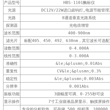
产品型号
HBS-1101酶标仪
光源
DC12V/22W进口卤钨灯,电源节能管
光路
8通道垂直光路系统
探测器
光电倍增管
波长范围
400-900nm
滤光片
标配405、450、492、630nm，其它波长可选
读数范围
0-4.000A
线性范围
0-3.000A
准确性
&le;&plusmn;0.01Abs
重复性
CV&le;&plusmn;0.3%
稳定性
&le;&plusmn;0.003Abs
分辨率
0.001Abs
振板功能
3级幅度可调、0-255秒可设
显示操作
7寸工业级液晶屏显示、触摸屏操作
专业的分析软件，可存储 500 组程序、100000