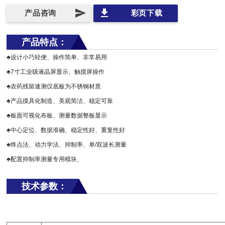
send
file_download
产品咨询
彩页下载
产品特点：
♣设计小巧轻便、操作简单、非常易用
♣7寸工业级液晶屏显示、触摸屏操作
♣农药残留速测仪底板为不锈钢材质
♣产品摸具化制造、美观简洁、稳定可靠
♣板面可视化布板、测量数据整板显示
♣中心定位、数据准确、稳定性好、重复性好
♣终点法、动力学法、抑制率、单/双波长测量
♣配置抑制率测量专用模块、
技术参数：