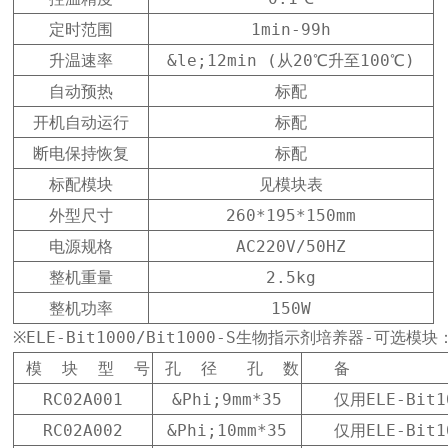
定时范围
1min-99h
升温速率
&le;12min (从20℃升至100℃)
自动预热
标配
开机自动运行
标配
断电保持恢复
标配
标配模块
见模块表
外型尺寸
260*195*150mm
电源规格
AC220V/50HZ
整机重量
2.5kg
整机功率
150W
※ELE-Bit1000/Bit1000-S生物指示剂培养器-可选模块
 模  块  型  号
 孔  径   孔  数
   备         
RC02A001
&Phi;9mm*35
仅用ELE-Bit1
RC02A002
&Phi;10mm*35
仅用ELE-Bit1