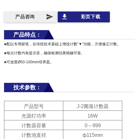
send
file_download
产品咨询
彩页下载
产品特点：
♣配以专用探笔，在传统技术基础上增设计数“▼”功能，方便修正计数。
♣每次计数均有提示音，确保检测结果精确可靠。
♣可放置Ø50-100mm培养皿。
技术参数：
产品型号
J-2菌落计数器
光源灯功率
16W
计数器容量
0～999
计数池直径
ф115mm