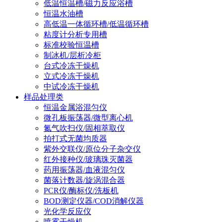
低温恒温槽/磁力反应浴槽
恒温水油槽
高低温一体循环槽/低温循环槽
粘度计分析专用槽
标准校验恒温槽
制冰机/层析冷柜
台式冷冻干燥机
立式冷冻干燥机
中试冷冻干燥机
样品处理类
恒温金属浴混匀仪
微孔板振荡器/微型离心机
氮气吹扫仪/固相萃取仪
拍打式无菌均质器
紫外交联仪/原位分子杂交仪
红外接种仪/玻璃珠灭菌器
药用振荡器/血液混匀仪
菌落计数器/旋涡混合器
PCR仪/酶标仪/洗板机
BOD测定仪器/COD消解仪器
光化学反应仪
喷雾干燥机