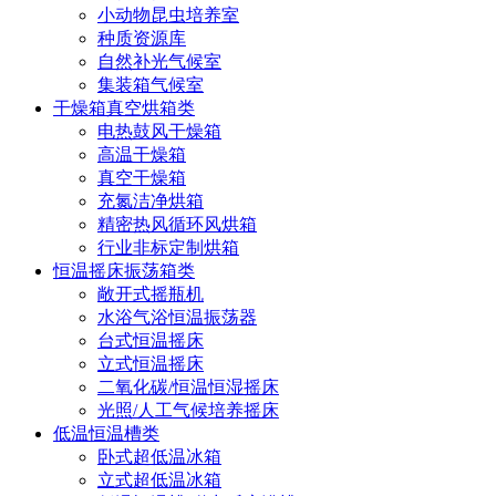
小动物昆虫培养室
种质资源库
自然补光气候室
集装箱气候室
干燥箱真空烘箱类
电热鼓风干燥箱
高温干燥箱
真空干燥箱
充氮洁净烘箱
精密热风循环风烘箱
行业非标定制烘箱
恒温摇床振荡箱类
敞开式摇瓶机
水浴气浴恒温振荡器
台式恒温摇床
立式恒温摇床
二氧化碳/恒温恒湿摇床
光照/人工气候培养摇床
低温恒温槽类
卧式超低温冰箱
立式超低温冰箱