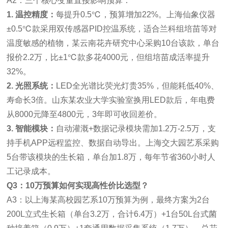
A2：三个核心变量直接影响预算：
1. 温控精度：
每提升0.5℃，预算增加22%。上海仙象仪器
±0.5℃款采用双传感器PID控温系统，适合兰科组培苗等对
温度敏感的植物，某云南花卉研究中心采购10台该款，单台
报价2.2万，比±1℃款多花4000元，但组培苗成活率提升
32%。
2. 光照系统：
LED全光谱比荧光灯贵35%，但能耗低40%、
寿命长3倍。山东某农业大学实验室换用LED款后，年电费
从8000元降至4800元，3年即可收回差价。
3. 智能模块：
自动灌溉+数据记录模块需加1.2万-2.5万，支
持手机APP远程监控、数据自动导出。上海交大园艺系采购
5台带该模块的生长箱，单台加1.8万，每年节省360小时人
工记录成本。
Q3：10万预算如何实现高性价比选型？
A3：以上海某高校园艺系10万预算为例，最终方案为2台
200L立式生长箱（单台3.2万，合计6.4万）+1台50L台式菌