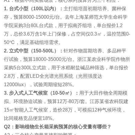
A1：根据不同实验场景，核心系列预算分为三个档位：
1. 台式小型（100L以内）：
主打组培苗初期培养、菌种保
存，预算8000-15000元/台。去年上海某师范大学生命科学
学院采购3台80L台式款，用于拟南芥组培，单台报价1.2
万，总价3.6万含1年上门保修，占空间仅0.3㎡，温控范围0-
50℃，满足基础组培需求。
2. 立式中型（150-500L）：
针对作物苗期培养、多品种平
行试验，预算18000-35000元/台。浙江某农业科学院作物所
采购5台300L立式款，用于水稻耐盐碱品种筛选，单台报价
2.8万，配置LED全光谱光照系统（光照强度达
12000lux），试验周期缩短28%。
3. 步入式人工气候室（10-50㎡）：
用于大田作物全周期模
拟、环境胁迫试验，预算12万-80万/套。江苏某省农科院建
15㎡智能人工气候室，造价28万，可模拟12种气候环境，
比同规格竞品便宜18%。
Q2：影响植物生长箱采购预算的核心变量有哪些？