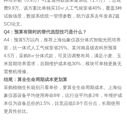
种培养箱（0.9万）+1套通用数据采集系统（1.7万），总花
费9.9万。该方案比单独买10㎡人工气候室省40%，覆盖3种
试验场景，数据系统统一管理参数，助力该系去年发表2篇
SCI论文。
Q4：预算有限时的替代选型技巧是什么？
A4：预算5万以内，推荐上海仙象仪器分体式智能光照培养
室，比一体式人工气候室省25%。某河南县级农科所预算
4.5万，采购8㎡分体式款，可灵活调整布局，满足小麦、玉
米苗期培养需求，后期维护成本低30%，模块可单独更换无
需整机维修。
结尾：算全生命周期成本更划算
采购植物生长箱别只看单价，要算全生命周期成本。上海仙
象仪器设备平均使用寿命8年，比行业平均多2年，年维护成
本仅为设备总价的1.5%，比竞品低0.8个百分点，长期使用
更具性价比。