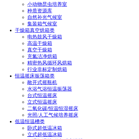
小动物昆虫培养室
种质资源库
自然补光气候室
集装箱气候室
干燥箱真空烘箱类
电热鼓风干燥箱
高温干燥箱
真空干燥箱
充氮洁净烘箱
精密热风循环风烘箱
行业非标定制烘箱
恒温摇床振荡箱类
敞开式摇瓶机
水浴气浴恒温振荡器
台式恒温摇床
立式恒温摇床
二氧化碳/恒温恒湿摇床
光照/人工气候培养摇床
低温恒温槽类
卧式超低温冰箱
立式超低温冰箱