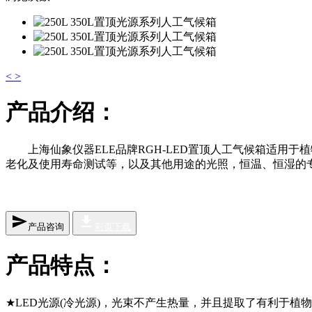
<
>
产品介绍：
上海仙象仪器ELE品牌RGH-LED置顶人工气候箱适
老化及使用寿命测试等，以及其他用途的光照，恒温、恒湿的
send
file_download
产品咨询
彩页下载
产品特点：
★LED光源(冷光源)，光束不产生热量，并且提取了有利于植