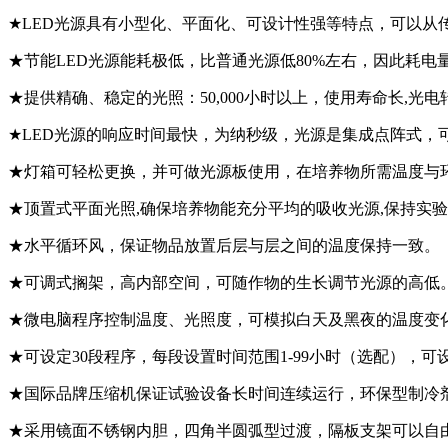
★LED光源具有小型化、平面化、可设计性强等特点，可以
★节能LED光源能耗极低，比普通光源低80%左右，因此耗
★提供精确、稳定的光照：50,000小时以上，使用寿命长,光电
★LED光源的响应时间最快，为纳秒级，光源是集成点阵式，
★灯箱可轻松更换，并可做光源板使用，在培养物所需温度与
★顶置式平面光照,确保培养物能充分平均的吸收光源,保持实
★水平循环风，保证物品放置后层与层之间的温度保持一致。
★可调式搁架，高内部空间，可随作物的生长调节光源的高低
★微电脑程序控制温度、光照度，可模拟白天及黑夜的温度变
★可设定30段程序，每段设置时间范围1-99小时（选配），
★国际品牌压缩机保证试验设备长时间连续运行，环保型制冷剂(
★采用镜面不锈钢内胆，四角半圆弧型过渡，隔板支架可以自