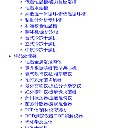
低温恒温槽/磁力反应浴槽
恒温水油槽
高低温一体循环槽/低温循环槽
粘度计分析专用槽
标准校验恒温槽
制冰机/层析冷柜
台式冷冻干燥机
立式冷冻干燥机
中试冷冻干燥机
样品处理类
恒温金属浴混匀仪
微孔板振荡器/微型离心机
氮气吹扫仪/固相萃取仪
拍打式无菌均质器
紫外交联仪/原位分子杂交仪
红外接种仪/玻璃珠灭菌器
药用振荡器/血液混匀仪
菌落计数器/旋涡混合器
PCR仪/酶标仪/洗板机
BOD测定仪器/COD消解仪器
光化学反应仪
喷雾干燥机