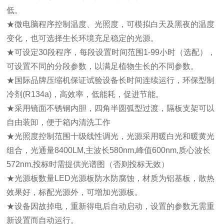
低。
★微电脑程序控制温度、光照度，可模拟白天及黑夜的温度
变化，也可选择生长环境充足稳定的光源。
★可设定30段程序，每段设置时间范围1-99小时（选配），
可设置不同的分段参数，以满足植物生长的不同参数。
★国际品牌压缩机保证试验设备长时间连续运行，环保型制
冷剂(R134a)，高效率，低能耗，促进节能。
★采用镜面不锈钢内胆，四角半圆弧型过渡，隔板支架可以
自由装卸，便于箱内清洗工作
★光照度控制范围十级线性调光，光源采用暖白光和暖黄光
组合，光通量8400LM,主波长580nm,峰值600nm,质心波长
572nm,投标时需提供光谱图（否则投标无效）
★光源板数量LED光源板防水防腐蚀，材质为铝基板，散热
效果好，标配光源外，可增加光源板。
★设备因故掉电，重新得电后自动启动，设置的参数无需重
新设置而自动运行。