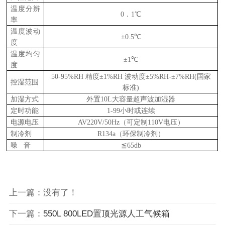
温度分辨
0．1℃
率
温度波动
±0.5℃
度
温度均匀
±1℃
度
50-95%RH 精度
±1%RH 波动度±5%RH-±7%RH(国家
控湿范围
标准)
加湿方式
外置10L大容量超声波加湿器
定时功能
1-99小时或连续
电源电压
AV220V/50Hz（可定制110V电压）
制冷剂
R134a（环保制冷剂）
噪 音
≦65db
上一篇：没有了！
下一篇：
550L 800LED置顶光源人工气候箱