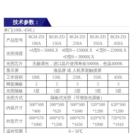
技术参数：
单门(100L-450L)
RGH-ZD
RGH-ZD
RGH-ZD
RGH-ZD
RGH-ZD
产品型号
100A
150A
250A
350A
450A
▪A型0～5000LX ▪B型0～15000LX ▪C型0～22000LX
光照强度
▪D型0～30000LX
光照芯片
无极调光，进口晶片使用寿命50000h，色温4000K
显示屏
液晶屏 或 人机界面触摸屏
工作容积
100L
150L
250L
350L
450L
网架搁板
2
2
3
3
3
光照隔板
1层
1层
2层
3层
3层
光照方式
隔板式光照（可增加光源板）
500*500
500*500
500*500
520*500
620*560
内箱尺寸
*400
*620
*1040
*1280
*1280
600*670
600*670
600*670
620*670
720*670
外型尺寸
*1000
*1200
*1650
*1890
*1918
温控范围
0～50℃