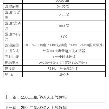
）
0000ppm
～
温控范围
0
50℃
温度分辨
．
0
1℃
率
温度波动
±0.5℃
度
温度均匀
±1℃
度
精度
波动度
国家标准
控湿范围
50-95%RH
±1%RH
±5%RH-±7%RH(
)
外置
大容量超声波加湿器
加湿方式
10L
小时或连续
定时功能
1-99
（可定制
电压）
电源电压
AV220V/50Hz
110V
（环保制冷剂）
制冷剂
R134a
噪
音
≦65db
上一篇：
550L二氧化碳人工气候箱
下一篇：
250L二氧化碳人工气候箱