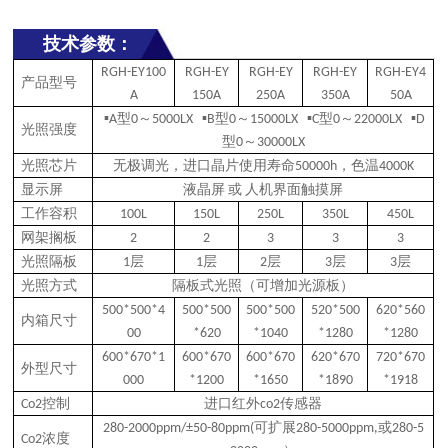
技术参数：
RGH-EY100
RGH-EY
RGH-EY
RGH-EY
RGH-EY4
产品型号
A
150A
250A
350A
50A
型
～
型
～
型
～
▪A
0
5000LX ▪B
0
15000LX ▪C
0
22000LX ▪D
光照强度
型
～
0
30000LX
无极调光，进口晶片使用寿命
，色温
光照芯片
50000h
4000K
显示屏
液晶屏
或
人机界面触摸屏
工作容积
100L
150L
250L
350L
450L
网架搁板
2
2
3
3
3
层
层
层
层
层
光照隔板
1
1
2
3
3
隔板式光照（可增加光源板）
光照方式
500*500*4
500*500
500*500
520*500
620*560
内箱尺寸
00
*620
*1040
*1280
*1280
600*670*1
600*670
600*670
620*670
720*670
外型尺寸
000
*1200
*1650
*1890
*1918
控制
进口红外
传感器
Co2
co2
可扩展
或
280-2000ppm/±50-80ppm(
280-5000ppm,
280-5
浓度
Co2