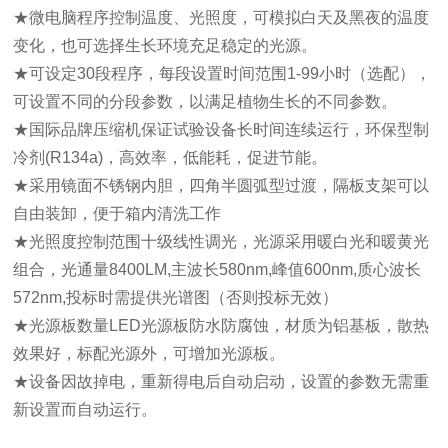
★微电脑程序控制温度、光照度，可模拟白天及黑夜的温度
变化，也可选择生长环境充足稳定的光源。
★可设定30段程序，每段设置时间范围1-99小时（选配），
可设置不同的分段参数，以满足植物生长的不同参数。
★国际品牌压缩机保证试验设备长时间连续运行，环保型制
冷剂(R134a)，高效率，低能耗，促进节能。
★采用镜面不锈钢内胆，四角半圆弧型过渡，隔板支架可以
自由装卸，便于箱内清洗工作
★光照度控制范围十级线性调光，光源采用暖白光和暖黄光
组合，光通量8400LM,主波长580nm,峰值600nm,质心波长
572nm,投标时需提供光谱图（否则投标无效）
★光源板数量LED光源板防水防腐蚀，材质为铝基板，散热
效果好，标配光源外，可增加光源板。
★设备因故掉电，重新得电后自动启动，设置的参数无需重
新设置而自动运行。