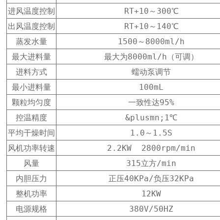
进风温度控制
RT+10～300℃
出风温度控制
RT+10～140℃
蒸发水量
1500～8000ml/h
最大进料量
最大为8000ml/h（可调）
进料方式
蠕动泵调节
最小进料量
100mL
颗粒均匀度
一致性达95%
控温精度
&plusmn;1℃
平均干燥时间
1.0～1.5S
风机功率转速
2.2KW  2800rpm/min
风量
315立方/min
内胆压力
正压40KPa/负压32KPa
整机功率
12KW
电源规格
380V/50HZ