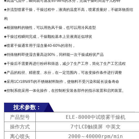
♣高温气流中，瞬间就可蒸发95-98%的水分，完成干燥时间需十几秒钟
♣并流型喷雾干燥，干燥过程中，液滴的温度不高，喷雾质量好，不破坏物质结
构
♣根据物料的物性，可以用热风干燥，也可以用冷风造型
♣干燥过程瞬间完成，干燥颗粒基本上呈液滴近似球状
♣喷雾干燥通常用于湿含量40-60%的溶剂，
♣特殊物料即使湿含量高达90%，同样能一次干燥成粉状产品
♣干燥后不需要再进行粉碎和筛选，减少了生产工序，简化了生产工艺流程
♣产品的粒径、精密度、水分，在一定范围内，可改变操作条件进行调整
♣采用1Cr18Ni9Ti的不锈钢材料制作，使物料不受污染和延长设备寿命
♣控制系统采用一体化操作，在控制柜安装各部件的指示装置和启闭装置。
技术参数：
产品型号
ELE-8000中试喷雾干燥机
操作方式
7寸LCD触摸屏 中英文
离心喷头
2000～40000rpm/min