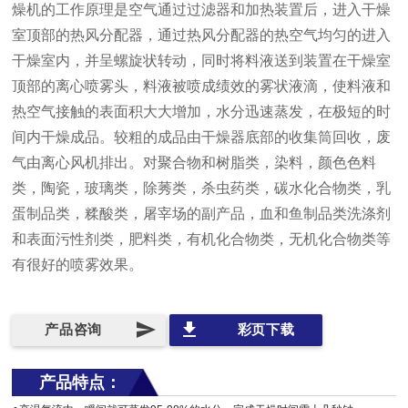
燥机的工作原理是空气通过过滤器和加热装置后，进入干燥
室顶部的热风分配器，通过热风分配器的热空气均匀的进入
干燥室内，并呈螺旋状转动，同时将料液送到装置在干燥室
顶部的离心喷雾头，料液被喷成绩效的雾状液滴，使料液和
热空气接触的表面积大大增加，水分迅速蒸发，在极短的时
间内干燥成品。较粗的成品由干燥器底部的收集筒回收，废
气由离心风机排出。对聚合物和树脂类，染料，颜色色料
类，陶瓷，玻璃类，除莠类，杀虫药类，碳水化合物类，乳
蛋制品类，糅酸类，屠宰场的副产品，血和鱼制品类洗涤剂
和表面污性剂类，肥料类，有机化合物类，无机化合物类等
有很好的喷雾效果。
send
file_download
产品咨询
彩页下载
产品特点：