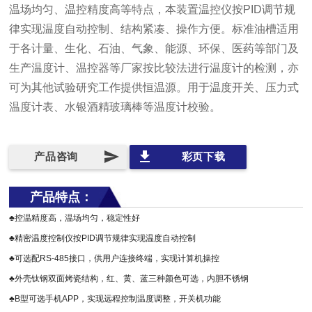
温场均匀、温控精度高等特点，本装置温控仪按PID调节规
律实现温度自动控制、结构紧凑、操作方便。标准油槽适用
于各计量、生化、石油、气象、能源、环保、医药等部门及
生产温度计、温控器等厂家按比较法进行温度计的检测，亦
可为其他试验研究工作提供恒温源。用于温度开关、压力式
温度计表、水银酒精玻璃棒等温度计校验。
send
file_download
产品咨询
彩页下载
产品特点：
♣控温精度高，温场均匀，稳定性好
♣精密温度控制仪按PID调节规律实现温度自动控制
♣可选配RS-485接口，供用户连接终端，实现计算机操控
♣外壳钛钢双面烤瓷结构，红、黄、蓝三种颜色可选，内胆不锈钢
♣B型可选手机APP，实现远程控制温度调整，开关机功能