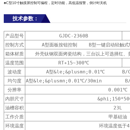
♣C型10寸触摸屏控制可编程，定时功能，高低温报警，倒计时关机
技术参数：
产品型号
GJDC-2360B
控制方式
A型面板按钮控制    B型一键启动轻触式软
箱体材质
外壳钛钢双面烤瓷结构，三台以上可选择红、
温度范围
RT+15~300℃
波动度
A型&le;&plusmn;0.01℃      B/
均匀度
A型&le;&plusmn;0.01℃/30min        B
分辨率
0.001℃
内胆尺寸
&phi;150*50
油槽容积
23L
工作介质
甲基硅油
环境温度
环境温度低于4