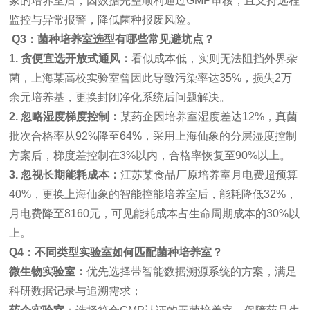
象的培养室后，因数据完整顺利通过GMP审核，且支持远程
监控与异常报警，降低菌种报废风险。
Q3：菌种培养室选型有哪些常见避坑点？
1. 贪便宜选开放式通风：
看似成本低，实则无法阻挡外界杂
菌，上海某高校实验室曾因此导致污染率达35%，损失2万
余元培养基，更换封闭净化系统后问题解决。
2. 忽略湿度梯度控制：
某药企因培养室湿度差达12%，真菌
批次合格率从92%降至64%，采用上海仙象的分层湿度控制
方案后，梯度差控制在3%以内，合格率恢复至90%以上。
3. 忽视长期能耗成本：
江苏某食品厂原培养室月电费超预算
40%，更换上海仙象的智能控能培养室后，能耗降低32%，
月电费降至8160元，可见能耗成本占生命周期成本的30%以
上。
Q4：不同类型实验室如何匹配菌种培养室？
微生物实验室：
优先选择带智能数据溯源系统的方案，满足
科研数据记录与追溯需求；