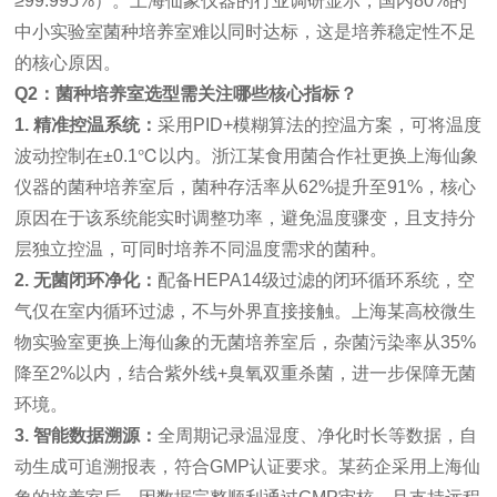
≥99.995%）。上海仙象仪器的行业调研显示，国内80%的
中小实验室菌种培养室难以同时达标，这是培养稳定性不足
的核心原因。
Q2：菌种培养室选型需关注哪些核心指标？
1. 精准控温系统：
采用PID+模糊算法的控温方案，可将温度
波动控制在±0.1℃以内。浙江某食用菌合作社更换上海仙象
仪器的菌种培养室后，菌种存活率从62%提升至91%，核心
原因在于该系统能实时调整功率，避免温度骤变，且支持分
层独立控温，可同时培养不同温度需求的菌种。
2. 无菌闭环净化：
配备HEPA14级过滤的闭环循环系统，空
气仅在室内循环过滤，不与外界直接接触。上海某高校微生
物实验室更换上海仙象的无菌培养室后，杂菌污染率从35%
降至2%以内，结合紫外线+臭氧双重杀菌，进一步保障无菌
环境。
3. 智能数据溯源：
全周期记录温湿度、净化时长等数据，自
动生成可追溯报表，符合GMP认证要求。某药企采用上海仙