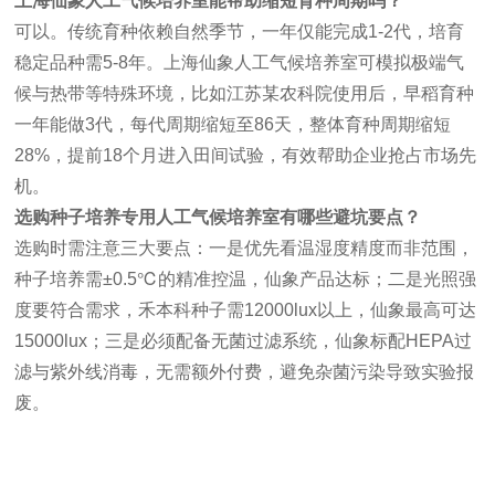
上海仙象人工气候培养室能帮助缩短育种周期吗？
可以。传统育种依赖自然季节，一年仅能完成1-2代，培育
稳定品种需5-8年。上海仙象人工气候培养室可模拟极端气
候与热带等特殊环境，比如江苏某农科院使用后，早稻育种
一年能做3代，每代周期缩短至86天，整体育种周期缩短
28%，提前18个月进入田间试验，有效帮助企业抢占市场先
机。
选购种子培养专用人工气候培养室有哪些避坑要点？
选购时需注意三大要点：一是优先看温湿度精度而非范围，
种子培养需±0.5℃的精准控温，仙象产品达标；二是光照强
度要符合需求，禾本科种子需12000lux以上，仙象最高可达
15000lux；三是必须配备无菌过滤系统，仙象标配HEPA过
滤与紫外线消毒，无需额外付费，避免杂菌污染导致实验报
废。